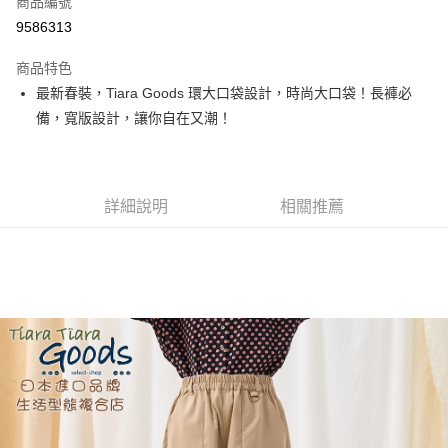
商品編號
超商取貨付款
9586313
LINE Pay
商品特色
Apple Pay
最新春裝，Tiara Goods 環大口袋設計，時尚大口袋！長褲必
備，寬版設計，讓你自在又潮！
街口支付
悠遊付
Google Pay
詳細說明
相關推薦
全盈+PAY
AFTEE先享後付
相關說明
【關於「AFTEE先享後付」】
ATM付款
AFTEE先享後付是「在收到商品之後才付款」的支付方式。 讓您購物簡單
便利好安心！
１．簡單：不需註冊會員、不需綁卡、不需儲值。
運送方式
２．便利：只要手機號碼，簡訊認證，即可結帳。
３．安心：先確認商品／服務後，再付款。
全家取貨付款
每筆NT$60，滿NT$1,800(含以上)免運費
【「AFTEE先享後付」結帳流程】