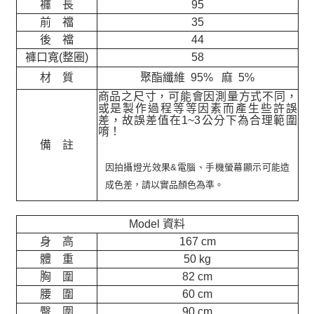
褲 長
95
前 襠
35
後 襠
44
褲口寬(整圈)
58
材 質
聚酯纖維 95% 麻 5%
商品之尺寸，可能會因測量方式不同，
或是製作過程等等因素而產生些許誤
差，故誤差值在
1~3
公分下為合理範圍
唷！
備 註
因拍攝燈光效果&電腦、手機螢幕顯示可能造
成色差，請以實品顏色為準。
Model 資料
身 高
167 cm
體 重
50 kg
胸 圍
82 cm
腰 圍
60 cm
臀 圍
90 cm