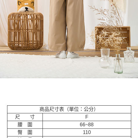
商品尺寸表（單位：公分）
尺 寸
F
腰 圍
66~88
臀 圍
110