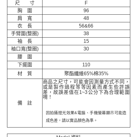
尺 寸
F
胸 圍
96
肩 寬
48
衣 長
56&66
手臂圍(整圈)
38
袖 長
15
袖口寬(整圈)
30
腰 圍
下擺圍
110
材 質
聚酯纖維65%棉35%
商品之尺寸，可能會因測量方式不同，
或是製作過程等等因素而產生些許誤
差，故誤差值在
1~3
公分下為合理範圍
唷！
備 註
因拍攝燈光效果&電腦、手機螢幕顯示可能造
成色差，請以實品顏色為準。