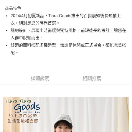
LINE Pay
商品特色
Apple Pay
2024/4月初夏新品，Tiara Goods推出的百搭前短後長短袖上
衣，絕對是您的時尚首選。
街口支付
簡約設計，展現出時尚感與獨特風格。前短後長的設計，讓您在
悠遊付
人群中脫穎而出。
舒適的面料搭配多種造型，無論是休閒或正式場合，都能完美搭
Google Pay
配。
全盈+PAY
AFTEE先享後付
相關說明
詳細說明
相關推薦
【關於「AFTEE先享後付」】
ATM付款
AFTEE先享後付是「在收到商品之後才付款」的支付方式。 讓您購物簡單
便利好安心！
１．簡單：不需註冊會員、不需綁卡、不需儲值。
運送方式
２．便利：只要手機號碼，簡訊認證，即可結帳。
３．安心：先確認商品／服務後，再付款。
全家取貨付款
每筆NT$60，滿NT$1,800(含以上)免運費
【「AFTEE先享後付」結帳流程】
１．於結帳方式選擇「AFTEE先享後付」後，將跳轉至「AFTEE先享後付」
付款後全家取貨
結帳頁面，進行簡訊認證並確認金額後，即可完成結帳。