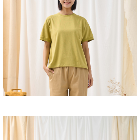
２．訂單成立數日內，您將收到繳費通知簡訊。
每筆NT$60，滿NT$1,800(含以上)免運費
３．收到繳費通知簡訊後14天內，點擊此簡訊中的連結，可透過四大超商／
ATM／網路銀行／等多元方式進行付款，方視為交易完成。
7-11取貨付款
※ 請注意：結帳手續完成當下不需立刻繳費，但若您需要取消訂單，請聯絡
每筆NT$60，滿NT$2,000(含以上)免運費
購買商品的店家。未經商家同意取消之訂單仍視為有效，需透過AFTEE先享
後付繳納相關費用。
付款後7-11取貨
※ 交易是否成功請以「AFTEE先享後付 」之結帳頁面顯示為準，若有關於
是否繳費成功／繳費後需取消欲退款等相關疑問，請聯繫「AFTEE先享後付
每筆NT$60，滿NT$2,000(含以上)免運費
客戶支援中心」
https://netprotections.freshdesk.com/support/home
黑貓宅急便(包裹尺寸60cm以下)
【注意事項】
１．透過由恩沛科技股份有限公司提供之「AFTEE先享後付」服務完成之交
每筆NT$100，滿NT$2,000(含以上)免運費
易，需依本服務之必要範圍內提供個人資料，並將交易相關給付款項請求債
權轉讓予恩沛科技股份有限公司。
黑貓宅急便(包裹尺寸90cm以下)
２．關於個人資料處理事宜，請瀏覽以下網址：
每筆NT$140，滿NT$2,000(含以上)免運費
https://aftee.tw/terms/#terms3
３．未成年的使用者請事先徵得法定代理人或監護人之同意方可使用
「AFTEE先享後付」，若未經同意申辦者引起之損失，本公司不負相關責
任。
４．使用「AFTEE先享後付」時，將依據個別帳號之用戶狀況，依本公司即
時審查核予不同之上限額度；若仍有額度不足之情形，本公司將視審查結果
請求用戶進行身份認證。
５．嚴禁一人註冊多個帳號或使用他人資訊註冊。若發現惡意使用之情形，
恩沛科技股份有限公司將有權停止該用戶之使用額度並採取法律行動。