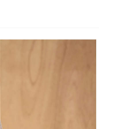
享後付
FTEE先享後付」】
先享後付是「在收到商品之後才付款」的支付方式。 讓您購物簡單
心！
：不需註冊會員、不需綁卡、不需儲值。
：只要手機號碼，簡訊認證，即可結帳。
：先確認商品／服務後，再付款。
付款
EE先享後付」結帳流程】
0，滿NT$1,800(含以上)免運費
方式選擇「AFTEE先享後付」後，將跳轉至「AFTEE先享後
頁面，進行簡訊認證並確認金額後，即可完成結帳。
家取貨
成立數日內，您將收到繳費通知簡訊。
費通知簡訊後14天內，點擊此簡訊中的連結，可透過四大超商
0，滿NT$1,800(含以上)免運費
網路銀行／等多元方式進行付款，方視為交易完成。
：結帳手續完成當下不需立刻繳費，但若您需要取消訂單，請聯
付款
的店家。未經商家同意取消之訂單仍視為有效，需透過AFTEE
繳納相關費用。
0，滿NT$2,000(含以上)免運費
否成功請以「AFTEE先享後付 」之結帳頁面顯示為準，若有關於
功／繳費後需取消欲退款等相關疑問，請聯繫「AFTEE先享後
1取貨
援中心」
https://netprotections.freshdesk.com/support/home
0，滿NT$2,000(含以上)免運費
項】
(包裹尺寸60cm以下)
恩沛科技股份有限公司提供之「AFTEE先享後付」服務完成之
依本服務之必要範圍內提供個人資料，並將交易相關給付款項請