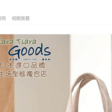
AFTEE先
相關說明
【關於「A
ATM付款
AFTEE
說明
相關推薦
便利好安
１．簡單
２．便利
運送方式
３．安心
全家取貨
【「AFT
每筆NT$6
１．於結帳
付」結帳
付款後全
２．訂單
３．收到繳
每筆NT$6
／ATM／
※ 請注意
7-11取貨
絡購買商品
先享後付
每筆NT$6
※ 交易是
是否繳費成
付款後7-1
付客戶支
每筆NT$6
【注意事
黑貓宅急便
１．透過由
交易，需