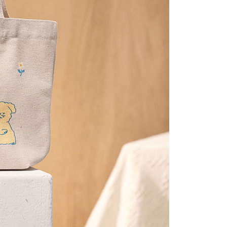
00，滿NT$2,000(含以上)免運費
讓予恩沛科技股份有限公司。
個人資料處理事宜，請瀏覽以下網址：
(包裹尺寸90cm以下)
ee.tw/terms/#terms3
40，滿NT$2,000(含以上)免運費
年的使用者請事先徵得法定代理人或監護人之同意方可使用
E先享後付」，若未經同意申辦者引起之損失，本公司不負相關責
AFTEE先享後付」時，將依據個別帳號之用戶狀況，依本公司
核予不同之上限額度；若仍有額度不足之情形，本公司將視審查
用戶進行身份認證。
一人註冊多個帳號或使用他人資訊註冊。若發現惡意使用之情
科技股份有限公司將有權停止該用戶之使用額度並採取法律行