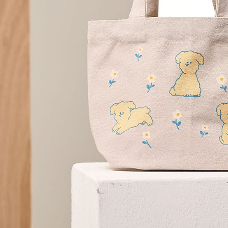
每筆NT$1
求債權轉
２．關於
黑貓宅急便
https://aft
每筆NT$1
３．未成
「AFTE
任。
４．使用「
即時審查
結果請求
５．嚴禁
形，恩沛
動。