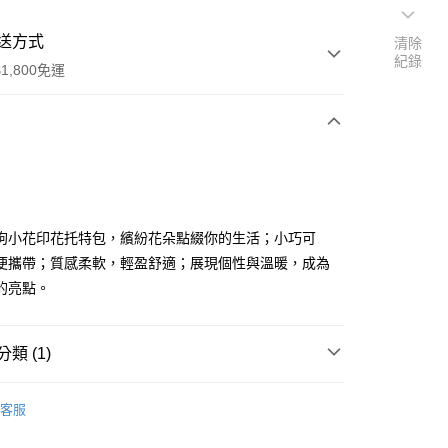
送方式
清除
紀錄
1,800免運
次付款
付款
狗小花印花托特包，繽紛花朵點綴你的生活；小巧可
便攜帶；質感柔軟，輕盈舒適；展現個性與溫暖，成為
的亮點。
類 (1)
y
 GOODS
客服