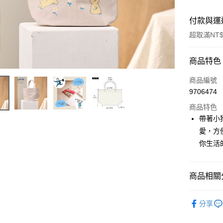
付款與運
超取滿NT$
付款方式
商品特色
信用卡一
商品編號
9706474
超商取貨
商品特色
LINE Pay
帶著小
愛，方
Apple Pay
你生活
街口支付
悠遊付
商品相關分
Google Pa
◆ 生活雜貨
分享
全盈+PAY