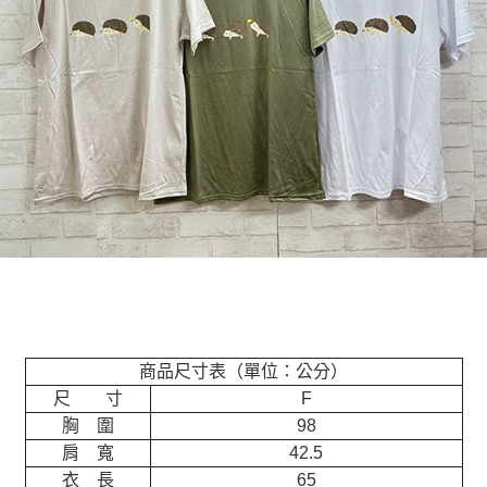
商品尺寸表（單位：公分）
尺 寸
F
胸 圍
98
肩 寬
42.5
衣 長
65