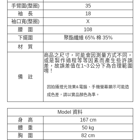
手臂圍(整圈)
35
袖 長
18
袖口寬(整圈)
X
腰 圍
108
下擺圍
聚酯纖維 65% 棉 35%
材 質
商品之尺寸，可能會因測量方式不同，
或是製作過程等等因素而產生些許誤
差，故誤差值在
1~3
公分下為合理範圍
唷！
備 註
因拍攝燈光效果&電腦、手機螢幕顯示可能造
成色差，請以實品顏色為準。
Model 資料
身 高
167 cm
體 重
50 kg
胸 圍
82 cm