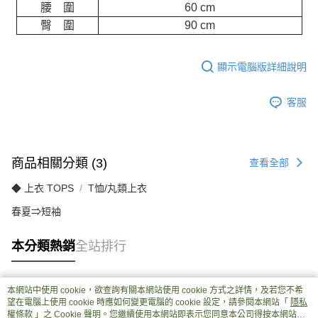
腰 圍
60 cm
臀 圍
90 cm
顯示電腦版詳細說明
客服
商品相關分類 (3)
查看全部
◆ 上衣 TOPS
T恤/丸類上衣
春夏⇒短袖
本分類熱銷
全站排行
本網站中使用 cookie，欲查詢有關本網站使用 cookie 方式之詳情，及若您不希
熱門標籤
望在電腦上使用 cookie 時應如何變更電腦的 cookie 設定，請參閱本網站「
隱私
權條款
」之 Cookie 聲明。您繼續使用本網站即表示您同意本公司得按本網站使