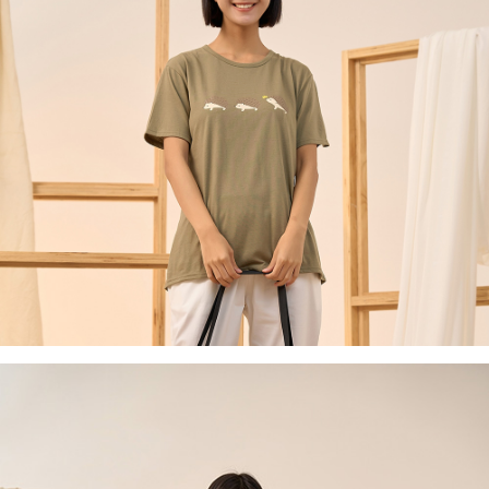
付款後全家取貨
結帳頁面，進行簡訊認證並確認金額後，即可完成結帳。
２．訂單成立數日內，您將收到繳費通知簡訊。
每筆NT$60，滿NT$1,800(含以上)免運費
３．收到繳費通知簡訊後14天內，點擊此簡訊中的連結，可透過四大超商／
ATM／網路銀行／等多元方式進行付款，方視為交易完成。
7-11取貨付款
※ 請注意：結帳手續完成當下不需立刻繳費，但若您需要取消訂單，請聯絡
每筆NT$60，滿NT$2,000(含以上)免運費
購買商品的店家。未經商家同意取消之訂單仍視為有效，需透過AFTEE先享
後付繳納相關費用。
付款後7-11取貨
※ 交易是否成功請以「AFTEE先享後付 」之結帳頁面顯示為準，若有關於
是否繳費成功／繳費後需取消欲退款等相關疑問，請聯繫「AFTEE先享後付
每筆NT$60，滿NT$2,000(含以上)免運費
客戶支援中心」
https://netprotections.freshdesk.com/support/home
黑貓宅急便(包裹尺寸60cm以下)
【注意事項】
１．透過由恩沛科技股份有限公司提供之「AFTEE先享後付」服務完成之交
每筆NT$100，滿NT$2,000(含以上)免運費
易，需依本服務之必要範圍內提供個人資料，並將交易相關給付款項請求債
權轉讓予恩沛科技股份有限公司。
黑貓宅急便(包裹尺寸90cm以下)
２．關於個人資料處理事宜，請瀏覽以下網址：
每筆NT$140，滿NT$2,000(含以上)免運費
https://aftee.tw/terms/#terms3
３．未成年的使用者請事先徵得法定代理人或監護人之同意方可使用
「AFTEE先享後付」，若未經同意申辦者引起之損失，本公司不負相關責
任。
４．使用「AFTEE先享後付」時，將依據個別帳號之用戶狀況，依本公司即
時審查核予不同之上限額度；若仍有額度不足之情形，本公司將視審查結果
請求用戶進行身份認證。
５．嚴禁一人註冊多個帳號或使用他人資訊註冊。若發現惡意使用之情形，
恩沛科技股份有限公司將有權停止該用戶之使用額度並採取法律行動。