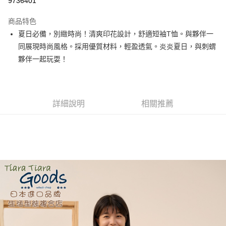
9736401
LINE Pay
商品特色
Apple Pay
夏日必備，別緻時尚！清爽印花設計，舒適短袖T恤。與夥伴一
同展現時尚風格。採用優質材料，輕盈透氣。炎炎夏日，與刺蝟
街口支付
夥伴一起玩耍！
悠遊付
Google Pay
詳細說明
相關推薦
全盈+PAY
AFTEE先享後付
相關說明
【關於「AFTEE先享後付」】
ATM付款
AFTEE先享後付是「在收到商品之後才付款」的支付方式。 讓您購物簡單
便利好安心！
１．簡單：不需註冊會員、不需綁卡、不需儲值。
運送方式
２．便利：只要手機號碼，簡訊認證，即可結帳。
３．安心：先確認商品／服務後，再付款。
全家取貨付款
每筆NT$60，滿NT$1,800(含以上)免運費
【「AFTEE先享後付」結帳流程】
１．於結帳方式選擇「AFTEE先享後付」後，將跳轉至「AFTEE先享後付」