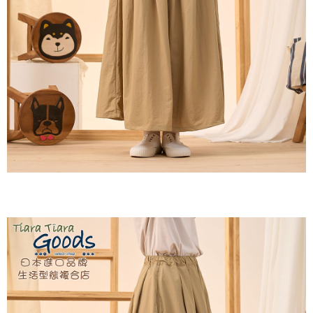
付款後全家取貨
結帳頁面，進行簡訊認證並確認金額後，即可完成結帳。
２．訂單成立數日內，您將收到繳費通知簡訊。
每筆NT$60，滿NT$1,800(含以上)免運費
３．收到繳費通知簡訊後14天內，點擊此簡訊中的連結，可透過四大超商／
ATM／網路銀行／等多元方式進行付款，方視為交易完成。
7-11取貨付款
※ 請注意：結帳手續完成當下不需立刻繳費，但若您需要取消訂單，請聯絡
每筆NT$60，滿NT$2,000(含以上)免運費
購買商品的店家。未經商家同意取消之訂單仍視為有效，需透過AFTEE先享
後付繳納相關費用。
付款後7-11取貨
※ 交易是否成功請以「AFTEE先享後付 」之結帳頁面顯示為準，若有關於
是否繳費成功／繳費後需取消欲退款等相關疑問，請聯繫「AFTEE先享後付
每筆NT$60，滿NT$2,000(含以上)免運費
客戶支援中心」
https://netprotections.freshdesk.com/support/home
黑貓宅急便(包裹尺寸60cm以下)
【注意事項】
１．透過由恩沛科技股份有限公司提供之「AFTEE先享後付」服務完成之交
每筆NT$100，滿NT$2,000(含以上)免運費
易，需依本服務之必要範圍內提供個人資料，並將交易相關給付款項請求債
權轉讓予恩沛科技股份有限公司。
黑貓宅急便(包裹尺寸90cm以下)
２．關於個人資料處理事宜，請瀏覽以下網址：
每筆NT$140，滿NT$2,000(含以上)免運費
https://aftee.tw/terms/#terms3
３．未成年的使用者請事先徵得法定代理人或監護人之同意方可使用
「AFTEE先享後付」，若未經同意申辦者引起之損失，本公司不負相關責
任。
４．使用「AFTEE先享後付」時，將依據個別帳號之用戶狀況，依本公司即
時審查核予不同之上限額度；若仍有額度不足之情形，本公司將視審查結果
請求用戶進行身份認證。
５．嚴禁一人註冊多個帳號或使用他人資訊註冊。若發現惡意使用之情形，
恩沛科技股份有限公司將有權停止該用戶之使用額度並採取法律行動。