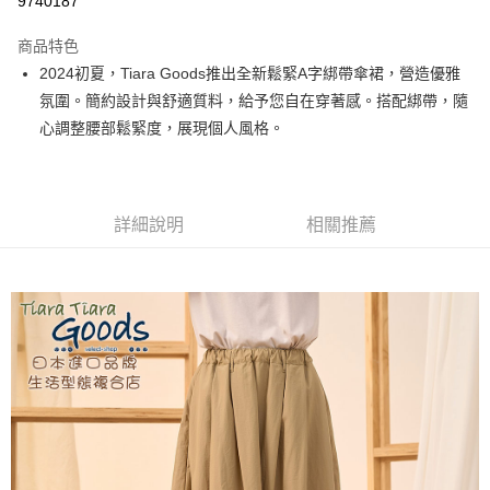
9740187
LINE Pay
商品特色
Apple Pay
2024初夏，Tiara Goods推出全新鬆緊A字綁帶傘裙，營造優雅
氛圍。簡約設計與舒適質料，給予您自在穿著感。搭配綁帶，隨
街口支付
心調整腰部鬆緊度，展現個人風格。
悠遊付
Google Pay
詳細說明
相關推薦
全盈+PAY
AFTEE先享後付
相關說明
【關於「AFTEE先享後付」】
ATM付款
AFTEE先享後付是「在收到商品之後才付款」的支付方式。 讓您購物簡單
便利好安心！
１．簡單：不需註冊會員、不需綁卡、不需儲值。
運送方式
２．便利：只要手機號碼，簡訊認證，即可結帳。
３．安心：先確認商品／服務後，再付款。
全家取貨付款
每筆NT$60，滿NT$1,800(含以上)免運費
【「AFTEE先享後付」結帳流程】
１．於結帳方式選擇「AFTEE先享後付」後，將跳轉至「AFTEE先享後付」