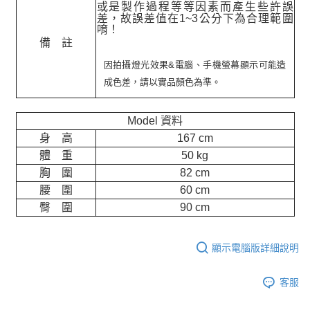
或是製作過程等等因素而產生些許誤
差，故誤差值在
1~3
公分下為合理範圍
唷！
備 註
因拍攝燈光效果&電腦、手機螢幕顯示可能造
成色差，請以實品顏色為準。
Model 資料
身 高
167 cm
體 重
50 kg
胸 圍
82 cm
腰 圍
60 cm
臀 圍
90 cm
顯示電腦版詳細說明
客服