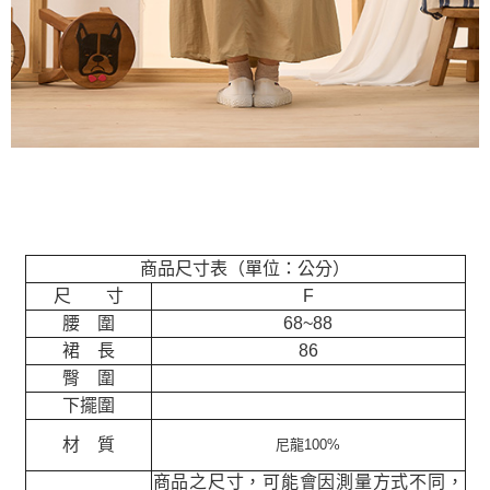
商品尺寸表（單位：公分）
尺 寸
F
腰 圍
68~88
裙 長
86
臀 圍
下擺圍
材 質
尼龍100%
商品之尺寸，可能會因測量方式不同，