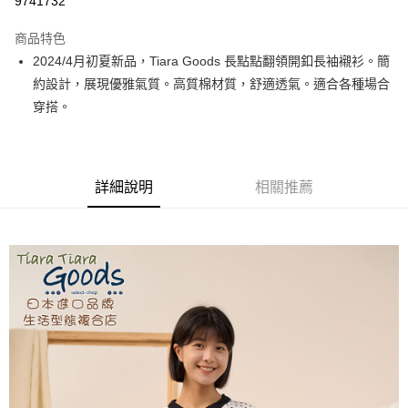
9741732
LINE Pay
商品特色
Apple Pay
2024/4月初夏新品，Tiara Goods 長點點翻領開釦長袖襯衫。簡
約設計，展現優雅氣質。高質棉材質，舒適透氣。適合各種場合
街口支付
穿搭。
悠遊付
Google Pay
詳細說明
相關推薦
全盈+PAY
AFTEE先享後付
相關說明
【關於「AFTEE先享後付」】
ATM付款
AFTEE先享後付是「在收到商品之後才付款」的支付方式。 讓您購物簡單
便利好安心！
１．簡單：不需註冊會員、不需綁卡、不需儲值。
運送方式
２．便利：只要手機號碼，簡訊認證，即可結帳。
３．安心：先確認商品／服務後，再付款。
全家取貨付款
每筆NT$60，滿NT$1,800(含以上)免運費
【「AFTEE先享後付」結帳流程】
１．於結帳方式選擇「AFTEE先享後付」後，將跳轉至「AFTEE先享後付」