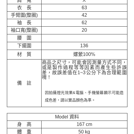
肩 寬
X
衣 長
63
手臂圍(整圈)
42
袖 長
62
袖口寬(整圈)
20
腰 圍
下擺圍
136
材 質
嫘縈100%
商品之尺寸，可能會因測量方式不同，
或是製作過程等等因素而產生些許誤
差，故誤差值在
1~3
公分下為合理範圍
唷！
備 註
因拍攝燈光效果&電腦、手機螢幕顯示可能造
成色差，請以實品顏色為準。
Model 資料
身 高
167 cm
體 重
50 kg