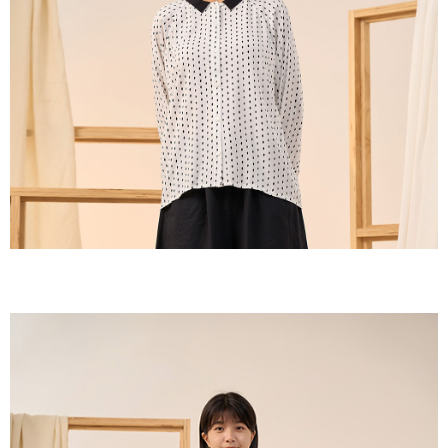
付款後全家取貨
結帳頁面，進行簡訊認證並確認金額後，即可完成結帳。
２．訂單成立數日內，您將收到繳費通知簡訊。
每筆NT$60，滿NT$1,800(含以上)免運費
３．收到繳費通知簡訊後14天內，點擊此簡訊中的連結，可透過四大超商／
ATM／網路銀行／等多元方式進行付款，方視為交易完成。
7-11取貨付款
※ 請注意：結帳手續完成當下不需立刻繳費，但若您需要取消訂單，請聯絡
每筆NT$60，滿NT$2,000(含以上)免運費
購買商品的店家。未經商家同意取消之訂單仍視為有效，需透過AFTEE先享
後付繳納相關費用。
付款後7-11取貨
※ 交易是否成功請以「AFTEE先享後付 」之結帳頁面顯示為準，若有關於
是否繳費成功／繳費後需取消欲退款等相關疑問，請聯繫「AFTEE先享後付
每筆NT$60，滿NT$2,000(含以上)免運費
客戶支援中心」
https://netprotections.freshdesk.com/support/home
黑貓宅急便(包裹尺寸60cm以下)
【注意事項】
１．透過由恩沛科技股份有限公司提供之「AFTEE先享後付」服務完成之交
每筆NT$100，滿NT$2,000(含以上)免運費
易，需依本服務之必要範圍內提供個人資料，並將交易相關給付款項請求債
權轉讓予恩沛科技股份有限公司。
黑貓宅急便(包裹尺寸90cm以下)
２．關於個人資料處理事宜，請瀏覽以下網址：
每筆NT$140，滿NT$2,000(含以上)免運費
https://aftee.tw/terms/#terms3
３．未成年的使用者請事先徵得法定代理人或監護人之同意方可使用
「AFTEE先享後付」，若未經同意申辦者引起之損失，本公司不負相關責
任。
４．使用「AFTEE先享後付」時，將依據個別帳號之用戶狀況，依本公司即
時審查核予不同之上限額度；若仍有額度不足之情形，本公司將視審查結果
請求用戶進行身份認證。
５．嚴禁一人註冊多個帳號或使用他人資訊註冊。若發現惡意使用之情形，
恩沛科技股份有限公司將有權停止該用戶之使用額度並採取法律行動。