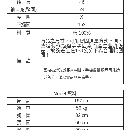
袖 長
46
袖口寬(整圈)
24
腰 圍
X
下擺圍
152
材 質
棉 100%
商品之尺寸，可能會因測量方式不同，
或是製作過程等等因素而產生些許誤
差，故誤差值在
1~3
公分下為合理範圍
唷！
備 註
因拍攝燈光效果&電腦、手機螢幕顯示可能造
成色差，請以實品顏色為準。
Model 資料
身 高
167 cm
體 重
50 kg
胸 圍
82 cm
腰 圍
60 cm
臀 圍
90 cm