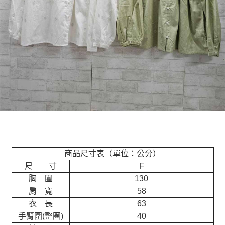
商品尺寸表（單位：公分）
尺 寸
F
胸 圍
130
肩 寬
58
衣 長
63
手臂圍(整圈)
40