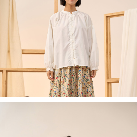
付款後全家取貨
結帳頁面，進行簡訊認證並確認金額後，即可完成結帳。
２．訂單成立數日內，您將收到繳費通知簡訊。
每筆NT$60，滿NT$1,800(含以上)免運費
３．收到繳費通知簡訊後14天內，點擊此簡訊中的連結，可透過四大超商／
ATM／網路銀行／等多元方式進行付款，方視為交易完成。
7-11取貨付款
※ 請注意：結帳手續完成當下不需立刻繳費，但若您需要取消訂單，請聯絡
每筆NT$60，滿NT$2,000(含以上)免運費
購買商品的店家。未經商家同意取消之訂單仍視為有效，需透過AFTEE先享
後付繳納相關費用。
付款後7-11取貨
※ 交易是否成功請以「AFTEE先享後付 」之結帳頁面顯示為準，若有關於
是否繳費成功／繳費後需取消欲退款等相關疑問，請聯繫「AFTEE先享後付
每筆NT$60，滿NT$2,000(含以上)免運費
客戶支援中心」
https://netprotections.freshdesk.com/support/home
黑貓宅急便(包裹尺寸60cm以下)
【注意事項】
１．透過由恩沛科技股份有限公司提供之「AFTEE先享後付」服務完成之交
每筆NT$100，滿NT$2,000(含以上)免運費
易，需依本服務之必要範圍內提供個人資料，並將交易相關給付款項請求債
權轉讓予恩沛科技股份有限公司。
黑貓宅急便(包裹尺寸90cm以下)
２．關於個人資料處理事宜，請瀏覽以下網址：
每筆NT$140，滿NT$2,000(含以上)免運費
https://aftee.tw/terms/#terms3
３．未成年的使用者請事先徵得法定代理人或監護人之同意方可使用
「AFTEE先享後付」，若未經同意申辦者引起之損失，本公司不負相關責
任。
４．使用「AFTEE先享後付」時，將依據個別帳號之用戶狀況，依本公司即
時審查核予不同之上限額度；若仍有額度不足之情形，本公司將視審查結果
請求用戶進行身份認證。
５．嚴禁一人註冊多個帳號或使用他人資訊註冊。若發現惡意使用之情形，
恩沛科技股份有限公司將有權停止該用戶之使用額度並採取法律行動。