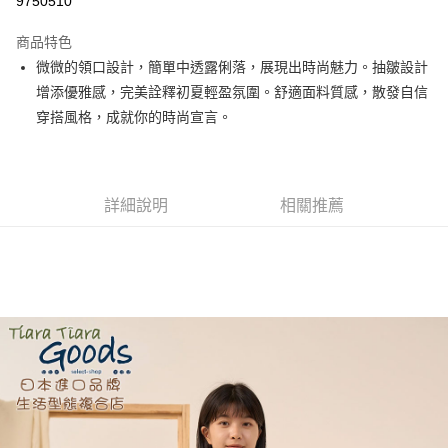
9750510
LINE Pay
商品特色
Apple Pay
微微的領口設計，簡單中透露俐落，展現出時尚魅力。抽皺設計
增添優雅感，完美詮釋初夏輕盈氛圍。舒適面料質感，散發自信
街口支付
穿搭風格，成就你的時尚宣言。
悠遊付
Google Pay
詳細說明
相關推薦
全盈+PAY
AFTEE先享後付
相關說明
【關於「AFTEE先享後付」】
ATM付款
AFTEE先享後付是「在收到商品之後才付款」的支付方式。 讓您購物簡單
便利好安心！
１．簡單：不需註冊會員、不需綁卡、不需儲值。
運送方式
２．便利：只要手機號碼，簡訊認證，即可結帳。
３．安心：先確認商品／服務後，再付款。
全家取貨付款
每筆NT$60，滿NT$1,800(含以上)免運費
【「AFTEE先享後付」結帳流程】
１．於結帳方式選擇「AFTEE先享後付」後，將跳轉至「AFTEE先享後付」