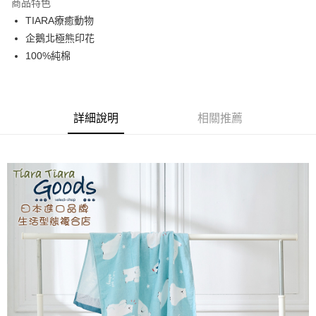
商品特色
街口支付
TIARA療癒動物
企鵝北極熊印花
悠遊付
100%純棉
AFTEE先享後付
相關說明
【關於「AFTEE先享後付」】
ATM付款
AFTEE先享後付是「在收到商品之後才付款」的支付方式。 讓您購物簡單
詳細說明
相關推薦
便利好安心！
１．簡單：不需註冊會員、不需綁卡、不需儲值。
運送方式
２．便利：只要手機號碼，簡訊認證，即可結帳。
３．安心：先確認商品／服務後，再付款。
全家取貨付款
每筆NT$60，滿NT$1,800(含以上)免運費
【「AFTEE先享後付」結帳流程】
１．於結帳方式選擇「AFTEE先享後付」後，將跳轉至「AFTEE先享後付」
付款後全家取貨
結帳頁面，進行簡訊認證並確認金額後，即可完成結帳。
２．訂單成立數日內，您將收到繳費通知簡訊。
每筆NT$60，滿NT$1,800(含以上)免運費
３．收到繳費通知簡訊後14天內，點擊此簡訊中的連結，可透過四大超商／
ATM／網路銀行／等多元方式進行付款，方視為交易完成。
7-11取貨付款
※ 請注意：結帳手續完成當下不需立刻繳費，但若您需要取消訂單，請聯絡
每筆NT$60，滿NT$2,000(含以上)免運費
購買商品的店家。未經商家同意取消之訂單仍視為有效，需透過AFTEE先享
後付繳納相關費用。
付款後7-11取貨
※ 交易是否成功請以「AFTEE先享後付 」之結帳頁面顯示為準，若有關於