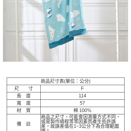
是否繳費成功／繳費後需取消欲退款等相關疑問，請聯繫「AFTEE先享後付
每筆NT$60，滿NT$2,000(含以上)免運費
客戶支援中心」
https://netprotections.freshdesk.com/support/home
黑貓宅急便(包裹尺寸60cm以下)
【注意事項】
１．透過由恩沛科技股份有限公司提供之「AFTEE先享後付」服務完成之交
每筆NT$100，滿NT$2,000(含以上)免運費
易，需依本服務之必要範圍內提供個人資料，並將交易相關給付款項請求債
權轉讓予恩沛科技股份有限公司。
黑貓宅急便(包裹尺寸90cm以下)
２．關於個人資料處理事宜，請瀏覽以下網址：
每筆NT$140，滿NT$2,000(含以上)免運費
https://aftee.tw/terms/#terms3
３．未成年的使用者請事先徵得法定代理人或監護人之同意方可使用
「AFTEE先享後付」，若未經同意申辦者引起之損失，本公司不負相關責
任。
４．使用「AFTEE先享後付」時，將依據個別帳號之用戶狀況，依本公司即
時審查核予不同之上限額度；若仍有額度不足之情形，本公司將視審查結果
請求用戶進行身份認證。
５．嚴禁一人註冊多個帳號或使用他人資訊註冊。若發現惡意使用之情形，
商品尺寸表(單位：公分)
恩沛科技股份有限公司將有權停止該用戶之使用額度並採取法律行動。
尺 寸
F
長 度
114
寬 度
57
材 質
棉 100%
商品之尺寸，可能會因測量方式不同，
或是製作過程等等因素而產生些許誤
備 註
差，故誤差值在1~3公分下為合理範圍
唷！