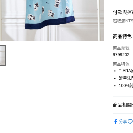
付款與運
超取滿NT$
付款方式
商品特色
信用卡一
商品編號
9799202
超商取貨
商品特色
Apple Pay
TIAR
流星法
街口支付
100%
悠遊付
AFTEE先
商品相關分
相關說明
【關於「A
◆ 生活雜貨
ATM付款
AFTEE
分享
便利好安
１．簡單