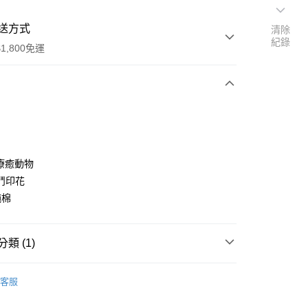
送方式
清除
紀錄
1,800免運
次付款
付款
A療癒動物
鬥印花
純棉
享後付
類 (1)
FTEE先享後付」】
 GOODS
先享後付是「在收到商品之後才付款」的支付方式。 讓您購物簡單
客服
心！
：不需註冊會員、不需綁卡、不需儲值。