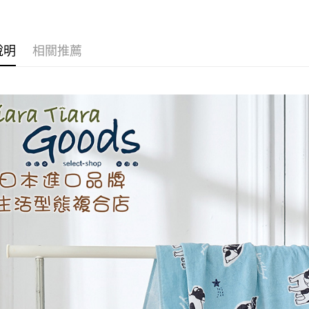
２．便利
運送方式
３．安心
全家取貨
【「AFT
說明
相關推薦
每筆NT$6
１．於結帳
付」結帳
付款後全
２．訂單
３．收到繳
每筆NT$6
／ATM／
※ 請注意
7-11取貨
絡購買商品
先享後付
每筆NT$6
※ 交易是
是否繳費成
付款後7-1
付客戶支
每筆NT$6
【注意事
黑貓宅急便
１．透過由
交易，需
每筆NT$1
求債權轉
２．關於
黑貓宅急便
https://aft
每筆NT$1
３．未成
「AFTE
任。