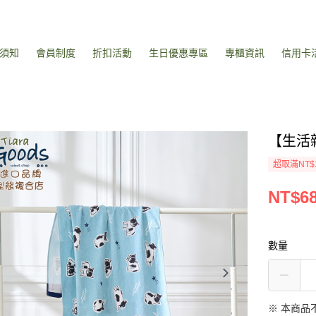
須知
會員制度
折扣活動
生日優惠專區
專櫃資訊
信用卡
【生活
超取滿NT$
NT$6
數量
※ 本商品