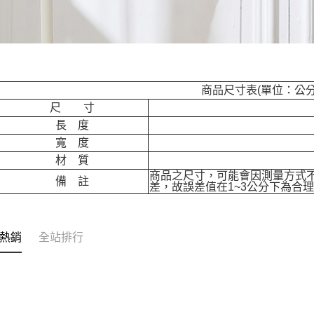
商品尺寸表(單位：公分
尺 寸
長 度
寬 度
材 質
商品之尺寸，可能會因測量方式
備 註
差，故誤差值在1~3公分下為合
熱銷
全站排行