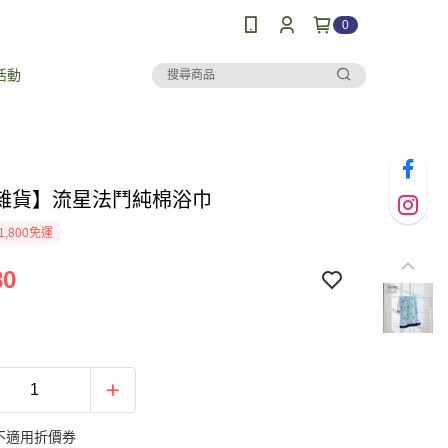
0
活動
雜貨】流星法鬥純棉浴巾
1,800免運
80
不適用折價券