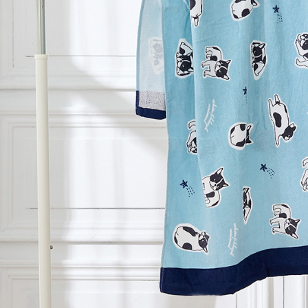
４．使用「
即時審查
結果請求
５．嚴禁
形，恩沛
動。