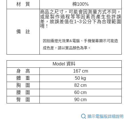
材 質
棉100%
商品之尺寸，可能會因測量方式不同，
或是製作過程等等因素而產生些許誤
差，故誤差值在
1~3
公分下為合理範圍
唷！
備 註
因拍攝燈光效果&電腦、手機螢幕顯示可能造
成色差，請以實品顏色為準。
Model 資料
身 高
167 cm
體 重
50 kg
胸 圍
82 cm
腰 圍
60 cm
臀 圍
90 cm
顯示電腦版詳細說明