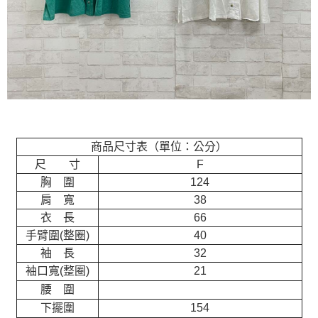
商品尺寸表（單位：公分）
尺 寸
F
胸 圍
124
肩 寬
38
衣 長
66
手臂圍(整圈)
40
袖 長
32
袖口寬(整圈)
21
腰 圍
下擺圍
154