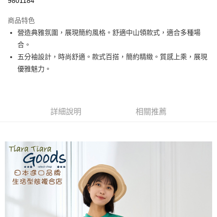
9801184
LINE Pay
商品特色
Apple Pay
營造典雅氛圍，展現簡約風格。舒適中山領款式，適合多種場
合。
街口支付
五分袖設計，時尚舒適。款式百搭，簡約精緻。質感上乘，展現
悠遊付
優雅魅力。
Google Pay
全盈+PAY
詳細說明
相關推薦
AFTEE先享後付
相關說明
【關於「AFTEE先享後付」】
ATM付款
AFTEE先享後付是「在收到商品之後才付款」的支付方式。 讓您購物簡單
便利好安心！
１．簡單：不需註冊會員、不需綁卡、不需儲值。
運送方式
２．便利：只要手機號碼，簡訊認證，即可結帳。
３．安心：先確認商品／服務後，再付款。
全家取貨付款
每筆NT$60，滿NT$1,800(含以上)免運費
【「AFTEE先享後付」結帳流程】
１．於結帳方式選擇「AFTEE先享後付」後，將跳轉至「AFTEE先享後付」