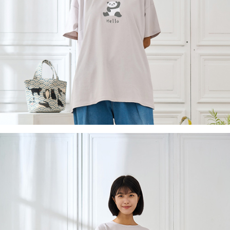
２．訂單成立數日內，您將收到繳費通知簡訊。
每筆NT$60，滿NT$1,800(含以上)免運費
３．收到繳費通知簡訊後14天內，點擊此簡訊中的連結，可透過四大超商／
ATM／網路銀行／等多元方式進行付款，方視為交易完成。
7-11取貨付款
※ 請注意：結帳手續完成當下不需立刻繳費，但若您需要取消訂單，請聯絡
每筆NT$60，滿NT$2,000(含以上)免運費
購買商品的店家。未經商家同意取消之訂單仍視為有效，需透過AFTEE先享
後付繳納相關費用。
付款後7-11取貨
※ 交易是否成功請以「AFTEE先享後付 」之結帳頁面顯示為準，若有關於
是否繳費成功／繳費後需取消欲退款等相關疑問，請聯繫「AFTEE先享後付
每筆NT$60，滿NT$2,000(含以上)免運費
客戶支援中心」
https://netprotections.freshdesk.com/support/home
黑貓宅急便(包裹尺寸60cm以下)
【注意事項】
１．透過由恩沛科技股份有限公司提供之「AFTEE先享後付」服務完成之交
每筆NT$100，滿NT$2,000(含以上)免運費
易，需依本服務之必要範圍內提供個人資料，並將交易相關給付款項請求債
權轉讓予恩沛科技股份有限公司。
黑貓宅急便(包裹尺寸90cm以下)
２．關於個人資料處理事宜，請瀏覽以下網址：
每筆NT$140，滿NT$2,000(含以上)免運費
https://aftee.tw/terms/#terms3
３．未成年的使用者請事先徵得法定代理人或監護人之同意方可使用
「AFTEE先享後付」，若未經同意申辦者引起之損失，本公司不負相關責
任。
４．使用「AFTEE先享後付」時，將依據個別帳號之用戶狀況，依本公司即
時審查核予不同之上限額度；若仍有額度不足之情形，本公司將視審查結果
請求用戶進行身份認證。
５．嚴禁一人註冊多個帳號或使用他人資訊註冊。若發現惡意使用之情形，
恩沛科技股份有限公司將有權停止該用戶之使用額度並採取法律行動。