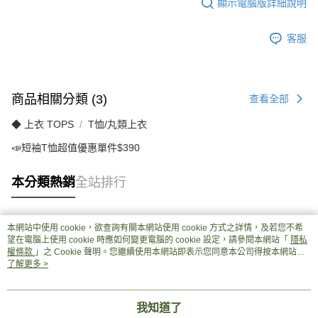
顯示電腦版詳細說明
客服
商品相關分類 (3)
查看全部
◆ 上衣 TOPS
T恤/丸類上衣
📣短袖T恤超值優惠單件$390
本分類熱銷
全站排行
本網站中使用 cookie，欲查詢有關本網站使用 cookie 方式之詳情，及若您不希
熱門標籤
望在電腦上使用 cookie 時應如何變更電腦的 cookie 設定，請參閱本網站「
隱私
權條款
」之 Cookie 聲明。您繼續使用本網站即表示您同意本公司得按本網站使
用條款之 Cookie 聲明使用 cookie。
了解更多 >
我知道了