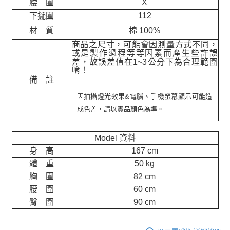
腰 圍
X
下擺圍
112
材 質
棉 100%
商品之尺寸，可能會因測量方式不同，
或是製作過程等等因素而產生些許誤
差，故誤差值在
1~3
公分下為合理範圍
唷！
備 註
因拍攝燈光效果&電腦、手機螢幕顯示可能造
成色差，請以實品顏色為準。
Model 資料
身 高
167 cm
體 重
50 kg
胸 圍
82 cm
腰 圍
60 cm
臀 圍
90 cm