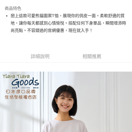
LINE Pay
商品特色
Apple Pay
戀上這款可愛熊貓圖案T恤，展現你的俏皮一面。柔軟舒適的質
地，讓你每天都感到心情愉悅。搭配任何下身單品，瞬間增添時
街口支付
尚亮點。不容錯過的官網優惠，現在就入手！
悠遊付
Google Pay
詳細說明
相關推薦
全盈+PAY
AFTEE先享後付
相關說明
【關於「AFTEE先享後付」】
ATM付款
AFTEE先享後付是「在收到商品之後才付款」的支付方式。 讓您購物簡單
便利好安心！
１．簡單：不需註冊會員、不需綁卡、不需儲值。
運送方式
２．便利：只要手機號碼，簡訊認證，即可結帳。
３．安心：先確認商品／服務後，再付款。
全家取貨付款
每筆NT$60，滿NT$1,800(含以上)免運費
【「AFTEE先享後付」結帳流程】
１．於結帳方式選擇「AFTEE先享後付」後，將跳轉至「AFTEE先享後付」
付款後全家取貨
結帳頁面，進行簡訊認證並確認金額後，即可完成結帳。