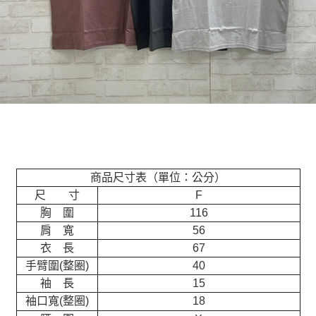
商品尺寸表（單位：公分）
尺 寸
F
胸 圍
116
肩 寬
56
衣 長
67
手臂圍(整圈)
40
袖 長
15
袖口寬(整圈)
18