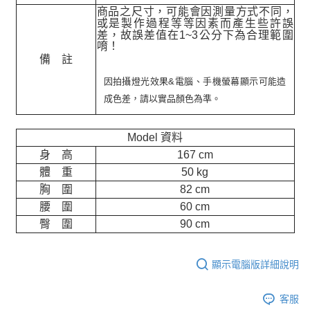
商品之尺寸，可能會因測量方式不同，
或是製作過程等等因素而產生些許誤
差，故誤差值在
1~3
公分下為合理範圍
唷！
備 註
因拍攝燈光效果&電腦、手機螢幕顯示可能造
成色差，請以實品顏色為準。
Model 資料
身 高
167 cm
體 重
50 kg
胸 圍
82 cm
腰 圍
60 cm
臀 圍
90 cm
顯示電腦版詳細說明
客服