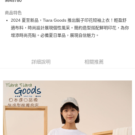
9845780
LINE Pay
商品特色
Apple Pay
2024 夏至新品，Tiara Goods 推出鬍子印花短袖上衣！輕盈舒
適布料，時尚設計展現個性風采。簡約造型搭配鮮明印花，為你
街口支付
增添時尚亮點。必備夏日單品，展現自信魅力。
悠遊付
Google Pay
詳細說明
相關推薦
全盈+PAY
AFTEE先享後付
相關說明
【關於「AFTEE先享後付」】
ATM付款
AFTEE先享後付是「在收到商品之後才付款」的支付方式。 讓您購物簡單
便利好安心！
１．簡單：不需註冊會員、不需綁卡、不需儲值。
運送方式
２．便利：只要手機號碼，簡訊認證，即可結帳。
３．安心：先確認商品／服務後，再付款。
全家取貨付款
每筆NT$60，滿NT$1,800(含以上)免運費
【「AFTEE先享後付」結帳流程】
１．於結帳方式選擇「AFTEE先享後付」後，將跳轉至「AFTEE先享後付」