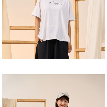
付款後全家取貨
結帳頁面，進行簡訊認證並確認金額後，即可完成結帳。
２．訂單成立數日內，您將收到繳費通知簡訊。
每筆NT$60，滿NT$1,800(含以上)免運費
３．收到繳費通知簡訊後14天內，點擊此簡訊中的連結，可透過四大超商／
ATM／網路銀行／等多元方式進行付款，方視為交易完成。
7-11取貨付款
※ 請注意：結帳手續完成當下不需立刻繳費，但若您需要取消訂單，請聯絡
每筆NT$60，滿NT$2,000(含以上)免運費
購買商品的店家。未經商家同意取消之訂單仍視為有效，需透過AFTEE先享
後付繳納相關費用。
付款後7-11取貨
※ 交易是否成功請以「AFTEE先享後付 」之結帳頁面顯示為準，若有關於
是否繳費成功／繳費後需取消欲退款等相關疑問，請聯繫「AFTEE先享後付
每筆NT$60，滿NT$2,000(含以上)免運費
客戶支援中心」
https://netprotections.freshdesk.com/support/home
黑貓宅急便(包裹尺寸60cm以下)
【注意事項】
１．透過由恩沛科技股份有限公司提供之「AFTEE先享後付」服務完成之交
每筆NT$100，滿NT$2,000(含以上)免運費
易，需依本服務之必要範圍內提供個人資料，並將交易相關給付款項請求債
權轉讓予恩沛科技股份有限公司。
黑貓宅急便(包裹尺寸90cm以下)
２．關於個人資料處理事宜，請瀏覽以下網址：
每筆NT$140，滿NT$2,000(含以上)免運費
https://aftee.tw/terms/#terms3
３．未成年的使用者請事先徵得法定代理人或監護人之同意方可使用
「AFTEE先享後付」，若未經同意申辦者引起之損失，本公司不負相關責
任。
４．使用「AFTEE先享後付」時，將依據個別帳號之用戶狀況，依本公司即
時審查核予不同之上限額度；若仍有額度不足之情形，本公司將視審查結果
請求用戶進行身份認證。
５．嚴禁一人註冊多個帳號或使用他人資訊註冊。若發現惡意使用之情形，
恩沛科技股份有限公司將有權停止該用戶之使用額度並採取法律行動。