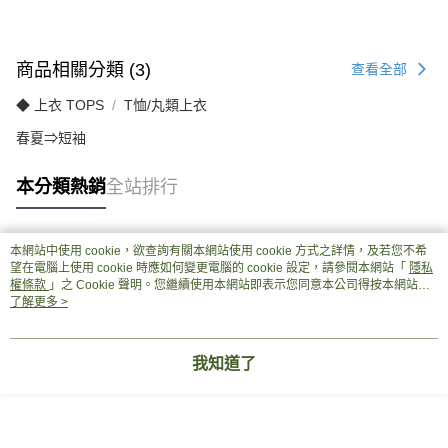
商品相關分類 (3)
查看全部
◆ 上衣 TOPS
T恤/丸類上衣
春夏⇒短袖
本分類熱銷
全站排行
本網站中使用 cookie，欲查詢有關本網站使用 cookie 方式之詳情，及若您不希
熱門標籤
望在電腦上使用 cookie 時應如何變更電腦的 cookie 設定，請參閱本網站「
隱私
權條款
」之 Cookie 聲明。您繼續使用本網站即表示您同意本公司得按本網站使
用條款之 Cookie 聲明使用 cookie。
了解更多 >
我知道了