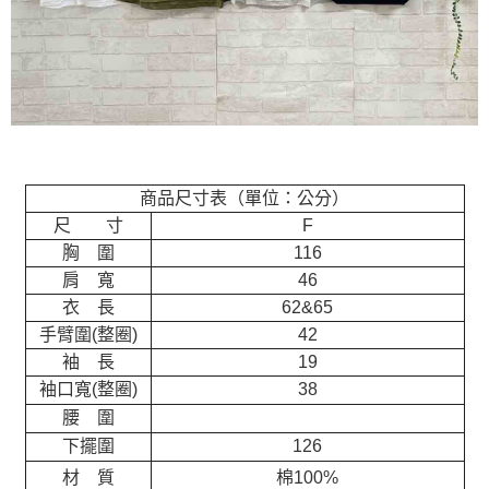
商品尺寸表（單位：公分）
尺 寸
F
胸 圍
116
肩 寬
46
衣 長
62&65
手臂圍(整圈)
42
袖 長
19
袖口寬(整圈)
38
腰 圍
下擺圍
126
材 質
棉100%