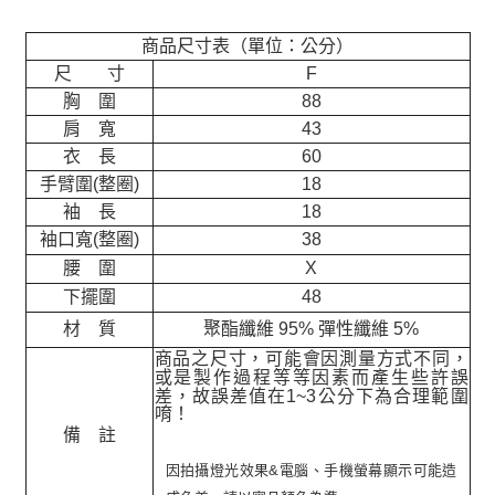
商品尺寸表（單位：公分）
尺 寸
F
胸 圍
88
肩 寬
43
衣 長
60
手臂圍(整圈)
18
袖 長
18
袖口寬(整圈)
38
腰 圍
X
下擺圍
48
材 質
聚酯纖維 95% 彈性纖維 5%
商品之尺寸，可能會因測量方式不同，
或是製作過程等等因素而產生些許誤
差，故誤差值在
1~3
公分下為合理範圍
唷！
備 註
因拍攝燈光效果&電腦、手機螢幕顯示可能造