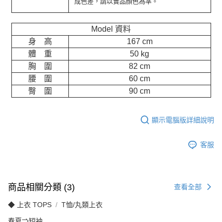
成色差，請以實品顏色為準。
Model 資料
身 高
167 cm
體 重
50 kg
胸 圍
82 cm
腰 圍
60 cm
臀 圍
90 cm
顯示電腦版詳細說明
客服
商品相關分類 (3)
查看全部
◆ 上衣 TOPS
T恤/丸類上衣
春夏⇒短袖