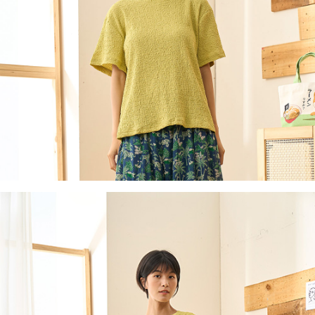
付款後全家取貨
結帳頁面，進行簡訊認證並確認金額後，即可完成結帳。
２．訂單成立數日內，您將收到繳費通知簡訊。
每筆NT$60，滿NT$1,800(含以上)免運費
３．收到繳費通知簡訊後14天內，點擊此簡訊中的連結，可透過四大超商／
ATM／網路銀行／等多元方式進行付款，方視為交易完成。
7-11取貨付款
※ 請注意：結帳手續完成當下不需立刻繳費，但若您需要取消訂單，請聯絡
每筆NT$60，滿NT$2,000(含以上)免運費
購買商品的店家。未經商家同意取消之訂單仍視為有效，需透過AFTEE先享
後付繳納相關費用。
付款後7-11取貨
※ 交易是否成功請以「AFTEE先享後付 」之結帳頁面顯示為準，若有關於
是否繳費成功／繳費後需取消欲退款等相關疑問，請聯繫「AFTEE先享後付
每筆NT$60，滿NT$2,000(含以上)免運費
客戶支援中心」
https://netprotections.freshdesk.com/support/home
黑貓宅急便(包裹尺寸60cm以下)
【注意事項】
１．透過由恩沛科技股份有限公司提供之「AFTEE先享後付」服務完成之交
每筆NT$100，滿NT$2,000(含以上)免運費
易，需依本服務之必要範圍內提供個人資料，並將交易相關給付款項請求債
權轉讓予恩沛科技股份有限公司。
黑貓宅急便(包裹尺寸90cm以下)
２．關於個人資料處理事宜，請瀏覽以下網址：
每筆NT$140，滿NT$2,000(含以上)免運費
https://aftee.tw/terms/#terms3
３．未成年的使用者請事先徵得法定代理人或監護人之同意方可使用
「AFTEE先享後付」，若未經同意申辦者引起之損失，本公司不負相關責
任。
４．使用「AFTEE先享後付」時，將依據個別帳號之用戶狀況，依本公司即
時審查核予不同之上限額度；若仍有額度不足之情形，本公司將視審查結果
請求用戶進行身份認證。
５．嚴禁一人註冊多個帳號或使用他人資訊註冊。若發現惡意使用之情形，
恩沛科技股份有限公司將有權停止該用戶之使用額度並採取法律行動。