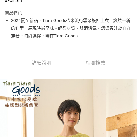
9905168
LINE Pay
商品特色
Apple Pay
2024夏至新品，Tiara Goods帶來流行雲朵設計上衣！煥然一新
的造型，展現時尚品味。輕盈材質，舒適透氣，讓您專注於自在
街口支付
穿著。時尚選擇，盡在Tiara Goods！
悠遊付
Google Pay
詳細說明
相關推薦
全盈+PAY
AFTEE先享後付
相關說明
【關於「AFTEE先享後付」】
ATM付款
AFTEE先享後付是「在收到商品之後才付款」的支付方式。 讓您購物簡單
便利好安心！
１．簡單：不需註冊會員、不需綁卡、不需儲值。
運送方式
２．便利：只要手機號碼，簡訊認證，即可結帳。
３．安心：先確認商品／服務後，再付款。
全家取貨付款
每筆NT$60，滿NT$1,800(含以上)免運費
【「AFTEE先享後付」結帳流程】
１．於結帳方式選擇「AFTEE先享後付」後，將跳轉至「AFTEE先享後付」