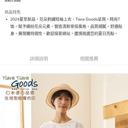
9907556
LINE Pay
商品特色
Apple Pay
2024夏至新品，花朵刺繡短袖上衣，Tiara Goods呈現。時尚T
恤，賦予繽紛花朵元素，營造清新穿搭風格。品質細膩，舒適貼
街口支付
身，展現獨特個性。歡迎探索網站，盡情挑選您的夏日亮點。
悠遊付
Google Pay
詳細說明
相關推薦
全盈+PAY
AFTEE先享後付
相關說明
【關於「AFTEE先享後付」】
ATM付款
AFTEE先享後付是「在收到商品之後才付款」的支付方式。 讓您購物簡單
便利好安心！
１．簡單：不需註冊會員、不需綁卡、不需儲值。
運送方式
２．便利：只要手機號碼，簡訊認證，即可結帳。
３．安心：先確認商品／服務後，再付款。
全家取貨付款
每筆NT$60，滿NT$1,800(含以上)免運費
【「AFTEE先享後付」結帳流程】
１．於結帳方式選擇「AFTEE先享後付」後，將跳轉至「AFTEE先享後付」