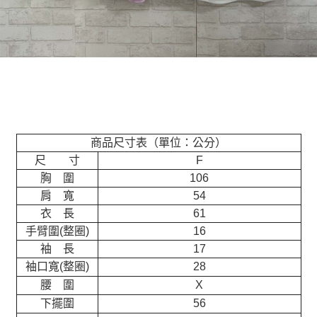
商品尺寸表（單位：公分）
尺 寸
F
胸 圍
106
肩 寬
54
衣 長
61
手臂圍(整圈)
16
袖 長
17
袖口寬(整圈)
28
腰 圍
X
下擺圍
56