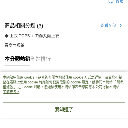
客服
商品相關分類 (3)
查看全部
◆ 上衣 TOPS
T恤/丸類上衣
春夏⇒短袖
本分類熱銷
全站排行
本網站中使用 cookie，欲查詢有關本網站使用 cookie 方式之詳情，及若您不希
熱門標籤
望在電腦上使用 cookie 時應如何變更電腦的 cookie 設定，請參閱本網站「
隱私
權條款
」之 Cookie 聲明。您繼續使用本網站即表示您同意本公司得按本網站使
用條款之 Cookie 聲明使用 cookie。
了解更多 >
我知道了