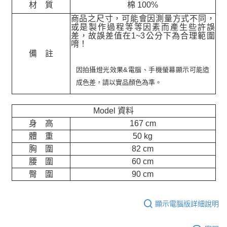
材 質
棉 100%
商品之尺寸，可能會因測量方式不同，
或是製作過程等等因素而產生些許誤
差，故誤差值在
1~3
公分下為合理範圍
唷！
備 註
因拍攝燈光效果&電腦、手機螢幕顯示可能造
成色差，請以實品顏色為準。
Model 資料
身 高
167 cm
體 重
50 kg
胸 圍
82 cm
腰 圍
60 cm
臀 圍
90 cm
顯示電腦版詳細說明