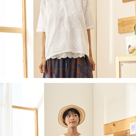
付款後全家取貨
結帳頁面，進行簡訊認證並確認金額後，即可完成結帳。
２．訂單成立數日內，您將收到繳費通知簡訊。
每筆NT$60，滿NT$1,800(含以上)免運費
３．收到繳費通知簡訊後14天內，點擊此簡訊中的連結，可透過四大超商／
ATM／網路銀行／等多元方式進行付款，方視為交易完成。
7-11取貨付款
※ 請注意：結帳手續完成當下不需立刻繳費，但若您需要取消訂單，請聯絡
每筆NT$60，滿NT$2,000(含以上)免運費
購買商品的店家。未經商家同意取消之訂單仍視為有效，需透過AFTEE先享
後付繳納相關費用。
付款後7-11取貨
※ 交易是否成功請以「AFTEE先享後付 」之結帳頁面顯示為準，若有關於
是否繳費成功／繳費後需取消欲退款等相關疑問，請聯繫「AFTEE先享後付
每筆NT$60，滿NT$2,000(含以上)免運費
客戶支援中心」
https://netprotections.freshdesk.com/support/home
黑貓宅急便(包裹尺寸60cm以下)
【注意事項】
１．透過由恩沛科技股份有限公司提供之「AFTEE先享後付」服務完成之交
每筆NT$100，滿NT$2,000(含以上)免運費
易，需依本服務之必要範圍內提供個人資料，並將交易相關給付款項請求債
權轉讓予恩沛科技股份有限公司。
黑貓宅急便(包裹尺寸90cm以下)
２．關於個人資料處理事宜，請瀏覽以下網址：
每筆NT$140，滿NT$2,000(含以上)免運費
https://aftee.tw/terms/#terms3
３．未成年的使用者請事先徵得法定代理人或監護人之同意方可使用
「AFTEE先享後付」，若未經同意申辦者引起之損失，本公司不負相關責
任。
４．使用「AFTEE先享後付」時，將依據個別帳號之用戶狀況，依本公司即
時審查核予不同之上限額度；若仍有額度不足之情形，本公司將視審查結果
請求用戶進行身份認證。
５．嚴禁一人註冊多個帳號或使用他人資訊註冊。若發現惡意使用之情形，
恩沛科技股份有限公司將有權停止該用戶之使用額度並採取法律行動。