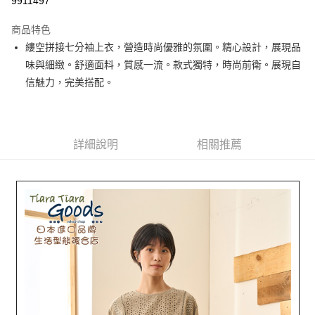
9911497
LINE Pay
商品特色
Apple Pay
縷空拼接七分袖上衣，營造時尚優雅的氛圍。精心設計，展現品
味與細緻。舒適面料，質感一流。款式獨特，時尚前衛。展現自
街口支付
信魅力，完美搭配。
悠遊付
Google Pay
詳細說明
相關推薦
全盈+PAY
AFTEE先享後付
相關說明
【關於「AFTEE先享後付」】
ATM付款
AFTEE先享後付是「在收到商品之後才付款」的支付方式。 讓您購物簡單
便利好安心！
１．簡單：不需註冊會員、不需綁卡、不需儲值。
運送方式
２．便利：只要手機號碼，簡訊認證，即可結帳。
３．安心：先確認商品／服務後，再付款。
全家取貨付款
每筆NT$60，滿NT$1,800(含以上)免運費
【「AFTEE先享後付」結帳流程】
１．於結帳方式選擇「AFTEE先享後付」後，將跳轉至「AFTEE先享後付」