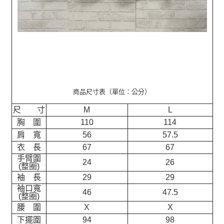
商品尺寸表（單位：公分）
尺 寸
M
L
胸 圍
110
114
肩 寬
56
57.5
衣 長
67
67
手臂圍
24
26
(整圈)
袖 長
29
29
袖口寬
46
47.5
(整圈)
腰 圍
X
X
下擺圍
94
98