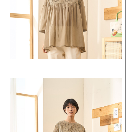
付款後全家取貨
結帳頁面，進行簡訊認證並確認金額後，即可完成結帳。
２．訂單成立數日內，您將收到繳費通知簡訊。
每筆NT$60，滿NT$1,800(含以上)免運費
３．收到繳費通知簡訊後14天內，點擊此簡訊中的連結，可透過四大超商／
ATM／網路銀行／等多元方式進行付款，方視為交易完成。
7-11取貨付款
※ 請注意：結帳手續完成當下不需立刻繳費，但若您需要取消訂單，請聯絡
每筆NT$60，滿NT$2,000(含以上)免運費
購買商品的店家。未經商家同意取消之訂單仍視為有效，需透過AFTEE先享
後付繳納相關費用。
付款後7-11取貨
※ 交易是否成功請以「AFTEE先享後付 」之結帳頁面顯示為準，若有關於
是否繳費成功／繳費後需取消欲退款等相關疑問，請聯繫「AFTEE先享後付
每筆NT$60，滿NT$2,000(含以上)免運費
客戶支援中心」
https://netprotections.freshdesk.com/support/home
黑貓宅急便(包裹尺寸60cm以下)
【注意事項】
１．透過由恩沛科技股份有限公司提供之「AFTEE先享後付」服務完成之交
每筆NT$100，滿NT$2,000(含以上)免運費
易，需依本服務之必要範圍內提供個人資料，並將交易相關給付款項請求債
權轉讓予恩沛科技股份有限公司。
黑貓宅急便(包裹尺寸90cm以下)
２．關於個人資料處理事宜，請瀏覽以下網址：
每筆NT$140，滿NT$2,000(含以上)免運費
https://aftee.tw/terms/#terms3
３．未成年的使用者請事先徵得法定代理人或監護人之同意方可使用
「AFTEE先享後付」，若未經同意申辦者引起之損失，本公司不負相關責
任。
４．使用「AFTEE先享後付」時，將依據個別帳號之用戶狀況，依本公司即
時審查核予不同之上限額度；若仍有額度不足之情形，本公司將視審查結果
請求用戶進行身份認證。
５．嚴禁一人註冊多個帳號或使用他人資訊註冊。若發現惡意使用之情形，
恩沛科技股份有限公司將有權停止該用戶之使用額度並採取法律行動。