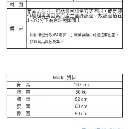
材 質
商品之尺寸，可能會因測量方式不同，或是製
作過程等等因素而產生些許誤差，故誤差值在
1~3公分下為合理範圍唷！
備 註
因拍攝燈光效果&電腦、手機螢幕顯示可能造成色差，
請以實品顏色為準。
Model 資料
身 高
167 cm
體 重
50 kg
胸 圍
82 cm
腰 圍
60 cm
臀 圍
90 cm